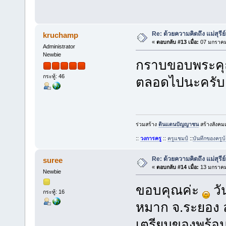
Re: ด้วยความคิดถึง แม่สุรีย
kruchamp
«
ตอบกลับ #13 เมื่อ:
07 มกราคม,
Administrator
Newbie
กราบขอบพระคุณ
กระทู้: 46
ตลอดไปนะครั
ร่วมสร้าง
ดินแดนปัญญาชน
สร้างสังคมแ
::
วงการครู
::
ครูแชมป์
::
บันทึกของครู
Re: ด้วยความคิดถึง แม่สุรีย
suree
«
ตอบกลับ #14 เมื่อ:
13 มกราคม,
Newbie
ขอบคุณค่ะ
วั
กระทู้: 16
หมาก จ.ระยอง ลา
เตรียมของพร้อมแ