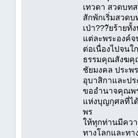
เทวดา สวดบทสร
สักพักเริ่มสวดบ
เป่า???ัยร้ายทั
แต่ละพระองค์จนถ
ต่อเนื่องไปจนใ
ธรรมคุณสังฆคุ
ชัยมงคล ประพรม
อุบาสิกาและปร
ขออำนาจคุณพระศร
แห่งบุญกุศลที่
พร
ให้ทุกท่านมีควา
ทางโลกและทาง