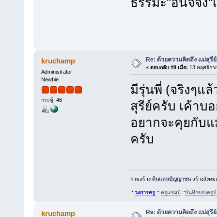
ธรรมะ"อนิจจัง"เล
Re: ด้วยความคิดถึง แม่สุรีย
kruchamp
«
ตอบกลับ #8 เมื่อ:
13 พฤศจิกาย
Administrator
Newbie
มีรุ่นพี่ (จริงๆแ
กระทู้: 46
สุรีย์ครับ เค้าบ
อยากจะคุยกับแม่
ครับ
ร่วมสร้าง
ดินแดนปัญญาชน
สร้างสังคมแ
::
วงการครู
::
ครูแชมป์
::
บันทึกของครู
Re: ด้วยความคิดถึง แม่สุรีย
kruchamp