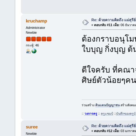
Re: ด้วยความคิดถึง แม่สุรีย
kruchamp
«
ตอบกลับ #11 เมื่อ:
06 ธันวาคม
Administrator
Newbie
ต้องกราบอนุโมท
กระทู้: 46
ใบบุญ กิ่งบุญ 
ดีใจครับ ที่คณ
ศิษย์ตัวน้อยๆคน
ร่วมสร้าง
ดินแดนปัญญาชน
สร้างสังคมแ
::
วงการครู
::
ครูแชมป์
::
บันทึกของครู
Re: ด้วยความคิดถึง แม่สุรีย
suree
«
ตอบกลับ #12 เมื่อ:
03 มกราคม,
Newbie