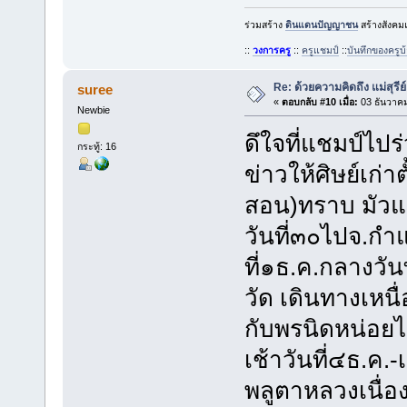
ร่วมสร้าง
ดินแดนปัญญาชน
สร้างสังคมแ
::
วงการครู
::
ครูแชมป์
::
บันทึกของครู
Re: ด้วยความคิดถึง แม่สุรีย
suree
«
ตอบกลับ #10 เมื่อ:
03 ธันวาคม
Newbie
ดึใจที่แชมป์ไปร
กระทู้: 16
ข่าวให้ศิษย์เก่าต
สอน)ทราบ มัวแต
วันที่๓๐ไปจ.กำ
ที่๑ธ.ค.กลางวัน
วัด เดินทางเหน
กับพรนิดหน่อยไป
เช้าวันที่๔ธ.ค.-
พลูตาหลวงเนื่อ