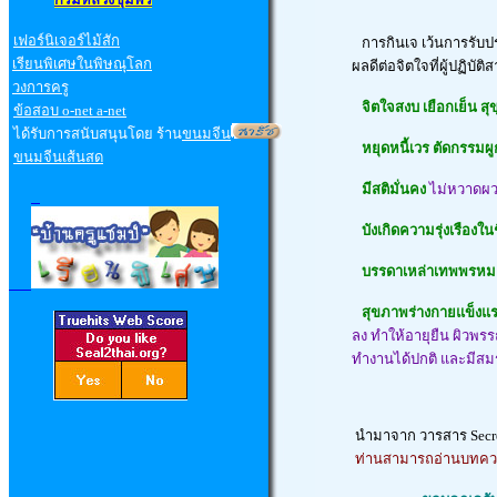
เฟอร์นิเจอร์ไม้สัก
การกินเจ เว้นการรับป
เรียนพิเศษในพิษณุโลก
ผลดีต่อจิตใจที่ผู้ปฏิบัต
วงการครู
จิตใจสงบ เยือกเย็น สุข
ข้อสอบ
o-net a-net
ได้รับการสนับสนุนโดย ร้าน
ขนมจีน
หยุดหนี้เวร ตัดกรรมผู
ขนมจีนเส้นสด
มีสติมั่นคง
ไม่หวาดผว
บังเกิดความรุ่งเรืองใน
บรรดาเหล่าเทพพรหม เทพ
สุขภาพร่างกายแข็งแ
ลง ทำให้อายุยืน ผิวพรร
ทำงานได้ปกติ และมีสม
นำมาจาก วารสาร
Secr
ท่านสามารถอ่านบทความ