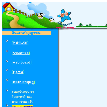
ดินแดนปัญญาชน
[
หน้าแรก
]
[
รวมสาระ
]
[
web board
]
[
คุรุชน
]
[
สอบบรรจุครู
]
ร่วมสนับสนุนเรา
โดยการทำ
link
มาหาเรานะครับ
กรมหลวงชุมพร