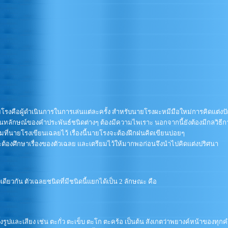
โรงคือผู้ดำเนินการในการเล่นแต่ละครั้ง สำหรับนายโรงผะหมีมือใหม่การคิดแต่งปัญ
ันทลักษณ์ของคำประพันธ์ชนิดต่างๆ ต้องมีความไพเราะ นอกจากนี้ยังต้องมีกลวิธีกา
ที่นายโรงเขียนเฉลยไว้ เรื่องนี้นายโรงจะต้องฝึกฝนคิดเขียนบ่อยๆ
้องศึกษาเรื่องของตัวเฉลย และเตรียมไว้ให้มากพอก่อนจึงนำไปคิดแต่งปริศนา
ดียวกัน ตัวเฉลยชนิดที่มีชนิดนี้แยกได้เป็น 2 ลักษณะ คือ
งรูปและเสียง เช่น ตะกั่ว ตะเข็บ ตะโก ตะคร้อ เป็นต้น สังเกตว่าพยางค์หน้าของทุก