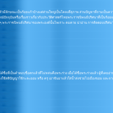
มีลักษณะเป็นร้อยแก้วบ้างแต่ส่วนใหญ่เป็นโคลงสี่สุภาพ ส่วนปัญหาที่ถามเป็นความร
ณ์ปัจจุบันหรือเรื่องราวเกี่ยวกับประวัติศาสตร์ไทยพระราชนิพนธ์ปริศนาที่เป็นร้อย
่างๆ พระราชนิพนธ์ปริศนาของพระองค์นั้นไพเราะ คมคาย น่าอ่าน การคิดตอบปริศนาก
่อที่เป็นคำตอบชื่อตกแล้วที่ไม่หล่นคือพระร่วง เมื่อได้ชื่อพระร่วงแล้ว ผู้ที่เคยอ่
งใช้สติปัญญาใช้กะละออม หรือ ครุ เอาชันยาแล้วใส่น้ำส่งช่วยไปเมืองขอม และจากค