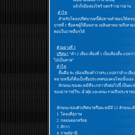
แล้วก็เมียสองไซร้ แตกร้าวฉาวฉาน
คำไข
สำหรับโคลงปริศนาบทนี้ต้อทายคำตอบให้ครบทั้ง
บาทที่ 1 ชื่อคชผู้ก็คือพลาย เพลินตาหมายถึงส
ตอบในบาทอื่นๆได้
ตัวอย่างที่ 3
ปริศนา
“คำ 2 เสียง เสียงที่ 1 เป็นเสียงสั้น แป
ไม้เป็นทาส”
คำไข
สั้นคือ สะ (พ้องเสียงคำว่าสระ) แปลว่าล้าง เสี
หมายหนึ่งก็คือเป็นชื่อประเทศของคนไทยนั้นเอง
ลักษณะของผะหมีที่จะกล่าวถึงต่อไปนี้ เป็นผะห
ของอาจารย์วีระ ฉ่ำตุ๋ย และคณะรวมถึงประชาช
ลักษณะของตัวปริศนาหรือผะหมีมี 12 ลักษณะดัง
1. โคลงสี่สุภาพ
2. กลอนดอกสร้อย
3. สักวา
4. กาพย์ยานี