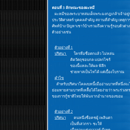
ตอนที่ 3 ลักษณะของผะหมี
ผะหมีของพระบาทสมเด็จพระมงกฎเกล้าเจ้าอยู่หัว
ประวัติศาสตร์ บุคคลสำคัญ สถานที่สำคัญ เหตุการ
ศัพท์บ้าง ปัญหาเชาว์บ้างรวมถึงความรู้รอบตัวต
ตัวอย่างเช่น
ตัวอย่างที่ 1
ปริศนา
ใครหือชื่อตกแล้ว ไม่หล่น
คิดวัตถุชอบกล แปลกไซร้
ของนี้แหละให้ผล พิลึก
ช่วยทาสเป็นไทได้ แต่เบื้องโบราณ
คำไข
สำหรับปริศนาโคลงบทนี้เมื่ออ่านบาทที่หนึ่งจะได้ชื
ย่อมทายสามบาทที่เหลื้อได้โดยง่ายว่า พระร่วงทร
ของการกู้ชาติไทยให้พ้นจากอำนาจของขอม
ตัวอย่างที่ 2
ปริศนา
คนหนึ่งชื่อคชผู้ เพลินตา
เป็นที่เสวกรา- ชะให้
เมื่อยามแต่งอาวาห์ มีเหตุ