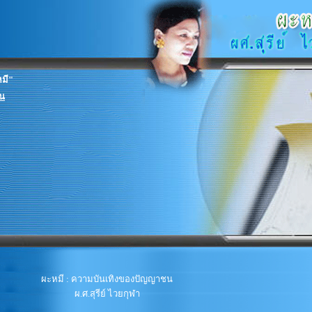
หมี"
ชน
ผะหมี : ความบันเทิงของปัญญาชน
ผ.ศ.สุรีย์ ไวยกุฬา