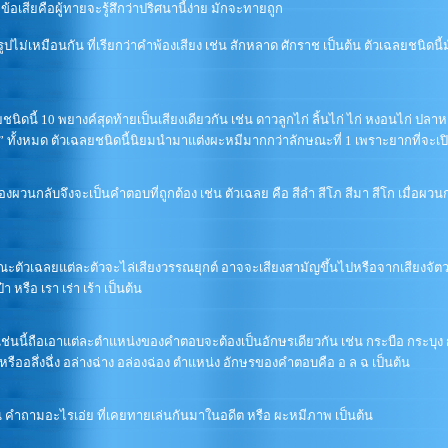
้อเสียคือผู้ทายจะรู้สึกว่าปริศนานี้ง่าย มักจะทายถูก
รูปไม่เหมือนกัน ที่เรียกว่าคำพ้องเสียง เช่น สักหลาด ศักราช เป็นต้น ตัวเฉลยชนิดน
นิดนี้ 10 พยางค์สุดท้ายเป็นเสียงเดียวกัน เช่น ดาวลูกไก่ ลิ้นไก่ ไก่ หงอนไก่ ปลา
ก่” ทั้งหมด ตัวเฉลยชนิดนี้นิยมนำมาแต่งผะหมีมากกว่าลักษณะที่ 1 เพราะยากที่จะ
ผวนกลับจึงจะเป็นคำตอบที่ถูกต้อง เช่น ตัวเฉลย คือ สีลำ สีโภ สีมา สีโก เมื่อผวน
ตัวเฉลยแต่ละตัวจะไล่เสียงวรรณยุกต์ อาจจะเสียงสามัญขึ้นไปหรือจากเสียงจัตว
 หรือ เรา เร่า เร้า เป็นต้น
่นนี้ถือเอาแต่ละตำแหน่งของคำตอบจะต้องเป็นอักษรเดียวกัน เช่น กระบือ กระบุง 
บ หรืออลึ่งฉึ่ง อล่างฉ่าง อล่องฉ่อง ตำแหน่ง อักษรของคำตอบคือ อ ล ฉ เป็นต้น
น คำถามอะไรเอ่ย ที่เคยทายเล่นกันมาในอดีต หรือ ผะหมีภาพ เป็นต้น