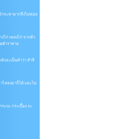
ี้มักจะหายากจึงไม่ค่อย
หางไก่ เพลงไก่ จากตัว
เปิดตำราทาย
กลับจะเป็นคำว่า สำลี
าไล่ลงมาก็ได้ และไม่
กระบะ กระเบื้อง จะ