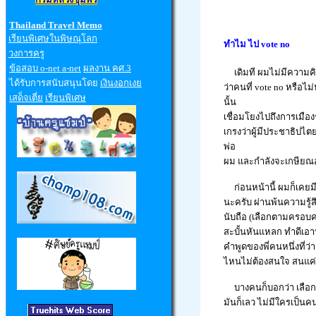
Thailand Travel Memo
เรียนพิเศษในพิษณุโลก
ทำไม ไป
vote no
วงการครู
ข้อสอบ
o-net a-net
ผลงาน คศ.3
เดิมที ผมไม่มีความคิด
ได้รับการสนับสนุนโดย
เงินงอกเงย
ว่าคนที่ vote no หรือไ
เสด็จเตี่ย
เรียนพิเศษ
นั้น
เชื่อมโยงไปถึงการเมือง
เกรงว่าผู้มีประชาธิปไต
พ่อ
ผม และกำลังจะเกษียณอ
ก่อนหน้านี้ ผมก็เคยม
นะครับ ผ่านพ้นความรู้สึ
นับถือ (เลือกตามครอบครั
สะบั้นหันแหลก ทำดีเอาหน
คำพูดของพี่คนหนึ่งที่
ไหนไม่ต้องสนใจ สนแค่ว
บางคนก็บอกว่า เลือกค
มันก็เลว ไม่มีใครเป็นคน