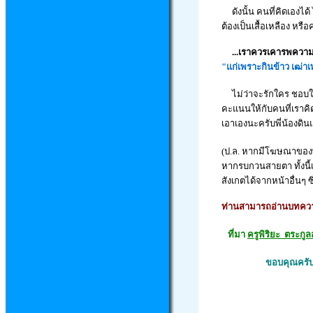
ดังนั้น คนที่คิดเองได้ ไ
ต้องเป็นเสื้อเหลือง หร
...เราควรเคารพความค
"แก่เพราะกินข้าว เฒ่า
ไม่ว่าจะรักใคร ชอบใคร
คะแนนให้กับคนที่เราคิ
เอาเอง
นะครับพี่น้องด
(ป.ล. หากมีโฆษณาของ
หากรบกวนสายตา ทั้งนี้
สังเกตได้จากหน้าอื่นๆ ซ
ท่านสามารถอ่านบทความน
ที่
มา
ครูพิริยะ ตระกูล
ขอบคุณครับ