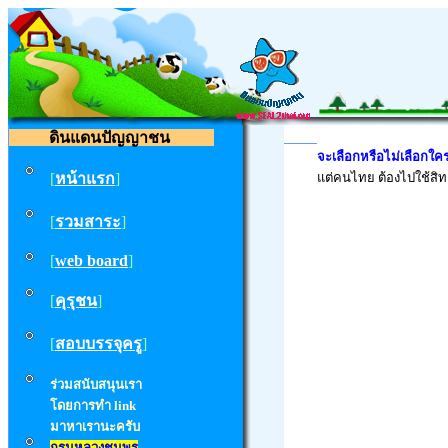
ดินแดนปัญญาชน
จะเลือกหรือไม่เลือกใคร
[
หน้าแรก
]
แต่คนไทย ต้องไปใช้สิทธิ์
[
รวมสาระ
]
[
web board
]
[
คุรุชน
]
[
สอบบรรจุครู
]
ร่วมสนับสนุนเรา
โดยการทำ
link
มาหาเรานะครับ
กรมหลวงชุมพร