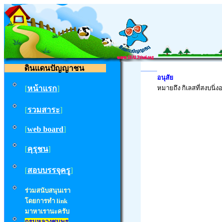
ดินแดนปัญญาชน
อนุสัย
[
หน้าแรก
]
หมายถึง กิเลสที่สงบนิ่ง
[
รวมสาระ
]
[
web board
]
[
คุรุชน
]
[
สอบบรรจุครู
]
ร่วมสนับสนุนเรา
โดยการทำ
link
มาหาเรานะครับ
กรมหลวงชุมพร