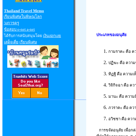
Thailand Travel Memo
เรียนพิเศษในพิษณุโลก
วงการครู
ข้อสอบ
o-net a-net
ประเภทของอนุสัย
ได้รับการสนับสนุนโดย
เงินงอกเงย
เสด็จเตี่ย
เรียนพิเศษ
กามราคะ คือ ค
ปฏิฆะ คือ ความ
ทิฏฐิ คือ ความเห
วิจิกิจฉา คือ คว
มานะ คือ ความถ
ภวราคะ คือ คว
อวิชชา คือ ความ
การขจัดอนุสัย เพื่อกล่อ