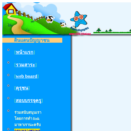
ดินแดนปัญญาชน
[
หน้าแรก
]
[
รวมสาระ
]
[
web board
]
[
คุรุชน
]
[
สอบบรรจุครู
]
ร่วมสนับสนุนเรา
โดยการทำ
link
มาหาเรานะครับ
กรมหลวงชุมพร