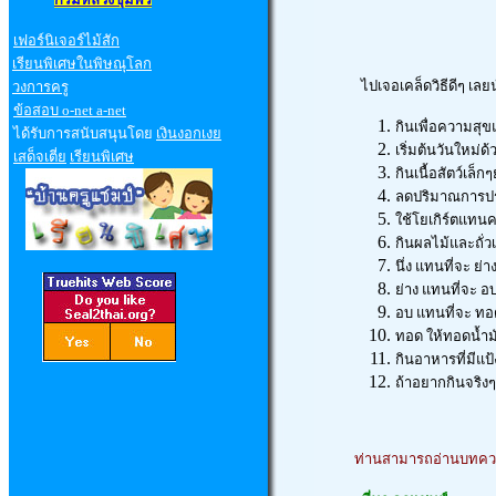
เฟอร์นิเจอร์ไม้สัก
เรียนพิเศษในพิษณุโลก
ไปเจอเคล็ดวิธีดีๆ เลย
วงการครู
ข้อสอบ
o-net a-net
กินเพื่อความสุขแ
ได้รับการสนับสนุนโดย
เงินงอกเงย
เริ่มต้นวันใหม่ด
เสด็จเตี่ย
เรียนพิเศษ
กินเนื้อสัตว์เล็
ลดปริมาณการปรุ
ใช้โยเกิร์ตแทนค
กินผลไม้และถั่
นึ่ง แทนที่จะ ย่า
ย่าง แทนที่จะ อ
อบ แทนที่จะ ทอ
ทอด ให้ทอดน้ำม
กินอาหารที่มีแป้
ถ้าอยากกินจริงๆใ
ท่านสามารถอ่านบทความ