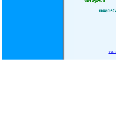
ที่
มา ครูแชมป์
ขอบคุณครับ
รวม