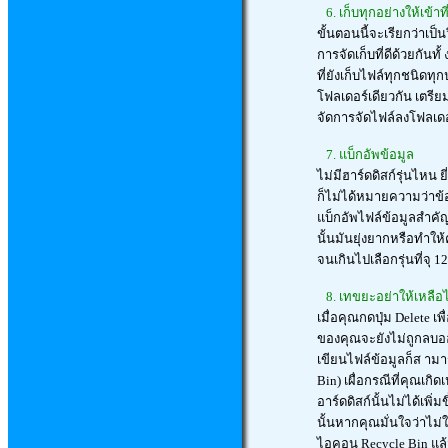
6. เก็บทุกอย่างให้เข้าที
ขั้นตอนนี้จะเรียกว่าเป็น
การจัดเก็บที่ดีด้วยกันทั
ที่ยังเก็บไฟล์ทุกชนิดทุ
โฟลเดอร์เดียวกัน เตรียม
จัดการจัดไฟล์ลงโฟลเดอร์ใ
7. แบ็กอัพข้อมูล
ไม่มีฮาร์ดดิสก์รุ่นไหน
ก็ไม่ได้หมายความว่าข้อม
แบ็กอัพไฟล์ข้อมูลสำคัญๆ เ
นั้นมันยุ่งยากหรือทำให
จนเกินไปเลือกรุ่นที่จุ
8. เทขยะอย่าให้เหลือ
เมื่อคุณกดปุ่ม Delete 
ของคุณจะยังไม่ถูกลบออกไ
เขียนไฟล์ข้อมูลก็ส ามา
Bin) เผื่อกรณีที่คุณเก
อาร์ดดิสก์นั้นไม่ได้เพิ่
นั้นหากคุณมั่นใจว่าไม
ไอคอน Recycle Bin แล้ว