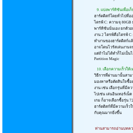
9. แบ่งพาร์ทิชันเพื่อเก
ฮาร์ดดิสก์โดยทั่วไปที่
ไดรฟ์ C: ความจุ 80GB ม
พาร์ทิชันนั่นเอง ยกตัวอ
งาน 2 ไดรฟ์คือไดรฟ์ C
ทำงานของฮาร์ดดิสก์แล้
อาจโดนไวรัสเล่นงานจนเ
แต่ถ้าไม่ได้ทำก็ไม่เป็
Partition Magic
10. เลือกความเร็วให้
วิธีการที่ผ่านมานั้นสา
มองหาหรือตัดสินใจซื้อ
งาน เช่น เลือกรุ่นที่ม
ไปเช่น เล่นอินเทอร์เน็
เกม ก็อาจเลือกซื้อรุ่น
ฮาร์ดดิสก์ที่มีความเ
กับคุณมากยิ่งขึ้น
ท่านสามารถอ่านบทความ