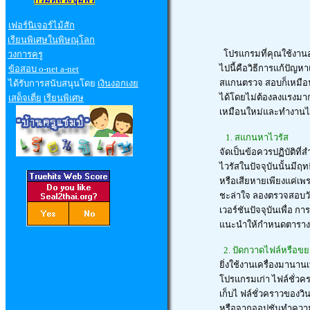
เฟอร์นิเจอร์ไม้สัก
เรียนพิเศษในพิษณุโลก
โปรแกรมที่คุณใช้งานอ
วงการครู
ไปนี้คือวิธีการแก้ปัญห
ข้อสอบ
o-net a-net
สแกนตรวจ สอบก็เหมือนกั
ได้รับการสนับสนุนโดย
เงินงอกเงย
ได้โดยไม่ต้องลงแรงมากนั
เสด็จเตี่ย
เรียนพิเศษ
เหมือนใหม่และทำงานได
1. สแกนหาไวรัส
จัดเป็นข้อควรปฏิบัติท
ไวรัสในปัจจุบันนั้นมีฤ
หรือเสียหายเพียงแค่เพรา
ชะล่าใจ ลองตรวจสอบวันท
เวอร์ชันปัจจุบันเพื่อ ก
แนะนำให้กำหนดตารางเว
2. ปัดกวาดไฟล์หรือขยะท
ยิ่งใช้งานเครื่องมานานเ
โปรแกรมเก่า ไฟล์ชั่วค
เก็บไ ฟล์ชั่วคราวของวิน
หรือจากออปชันทำความส