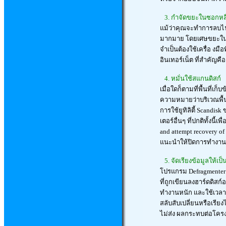
3. กำจัดขยะในซอกหล
แม้ว่าคุณจะทำการลบไฟล
มากมาย โดยเศษขยะในที่
จำเป็นต้องใช้เครื่อ งม
อินเทอร์เน็ต ที่สำคัญ
4. หมั่นใช้สแกนดิสก์
เมื่อใดก็ตามที่พื้นที่เ
ความหมายว่าบริเวณพื้น
การใช้ยูทิลิตี้ Scandis
เตอร์อื่นๆ ที่ปกติทั้งน
and attempt recovery 
แนะนำให้ปิดการทำงานขอ
5. จัดเรียงข้อมูลให้เป
โปรแกรม Defragmenter ท
ที่ถูกเขียนลงฮาร์ดดิสก์อ
ทำงานหนัก และใช้เวลา
สลับสับเปลี่ยนหรือเรีย
ไม่ส่ง ผลกระทบต่อโครง