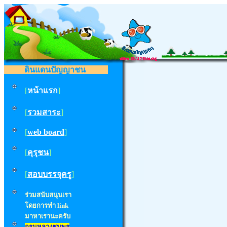
ดินแดนปัญญาชน
[
หน้าแรก
]
[
รวมสาระ
]
[
web board
]
[
คุรุชน
]
[
สอบบรรจุครู
]
ร่วมสนับสนุนเรา
โดยการทำ
link
มาหาเรานะครับ
กรมหลวงชุมพร