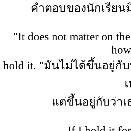
คำตอบของนักเรียนมีตั
"It does not matter on th
how
hold it. "มันไม่ได้ขึ้นอยู่กั
เ
แต่ขึ้นอยู่กับว่า
If I hold it fo