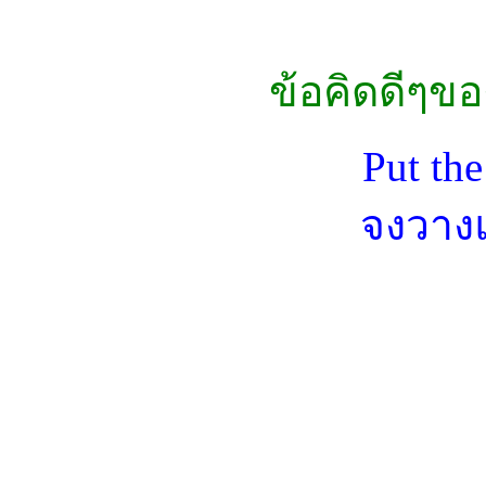
ข้อคิดดีๆข
Put th
จงวางแ