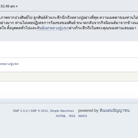
:51:49 am »
มรณภาพจากปวงศิษย์ไป ลูกศิษย์ล้วนระลึกนึกถึงหลวงปู่อย่างที่สุด ความเมตตาของ
างมาก ท่านไม่เคยปฏิเสธการร้องขอของศิษย์ ขนาดกลับจากกิจนิมนต์มาจากข้างนอกท่าน
ใจ ทั้งบุคคลทั่วไปและ
ศิษย์เอกหลวงปู่แขก
ต่างก็ระลึกถึงในพระคุณของท่านเสมอมา
เอกหลวงปู่แขก
powered by
ดินแดนปัญญาชน
SMF 2.0.4
|
SMF © 2011
,
Simple Machines
XHTML
RSS
WAP2