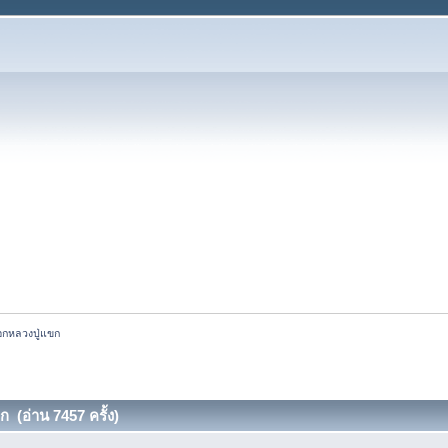
เอกหลวงปู่แขก
ก (อ่าน 7457 ครั้ง)