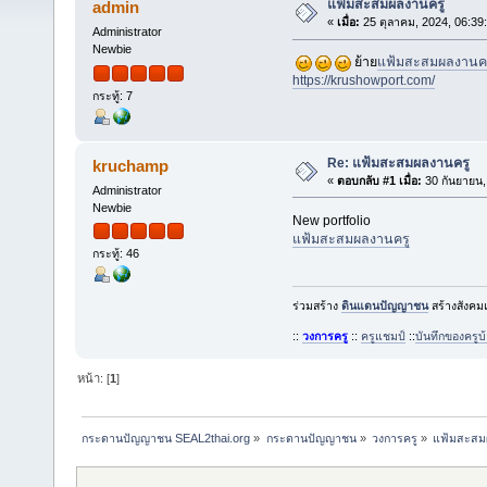
แฟ้มสะสมผลงานครู
admin
«
เมื่อ:
25 ตุลาคม, 2024, 06:39
Administrator
Newbie
ย้าย
แฟ้มสะสมผลงานคร
https://krushowport.com/
กระทู้: 7
Re: แฟ้มสะสมผลงานครู
kruchamp
«
ตอบกลับ #1 เมื่อ:
30 กันยายน,
Administrator
Newbie
New portfolio
แฟ้มสะสมผลงานครู
กระทู้: 46
ร่วมสร้าง
ดินแดนปัญญาชน
สร้างสังคมแ
::
วงการครู
::
ครูแชมป์
::
บันทึกของครู
หน้า: [
1
]
กระดานปัญญาชน SEAL2thai.org
»
กระดานปัญญาชน
»
วงการครู
»
แฟ้มสะสม