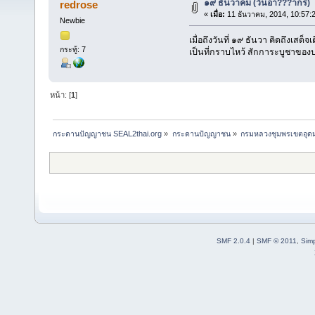
๑๙ ธันวาคม (วันอา???ากร)
redrose
«
เมื่อ:
11 ธันวาคม, 2014, 10:57:
Newbie
เมื่อถึงวันที่ ๑๙ ธันวา คิดถึงเส
กระทู้: 7
เป็นที่กราบไหว้ สักการะบูชาขอ
หน้า: [
1
]
กระดานปัญญาชน SEAL2thai.org
»
กระดานปัญญาชน
»
กรมหลวงชุมพรเขตอุดมศ
SMF 2.0.4
|
SMF © 2011
,
Sim