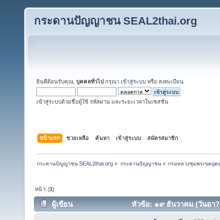
กระดานปัญญาชน SEAL2thai.org
ยินดีต้อนรับคุณ,
บุคคลทั่วไป
กรุณา
เข้าสู่ระบบ
หรือ
ลงทะเบียน
เข้าสู่ระบบด้วยชื่อผู้ใช้ รหัสผ่าน และระยะเวลาในเซสชั่น
หน้าแรก
ช่วยเหลือ
ค้นหา
เข้าสู่ระบบ
สมัครสมาชิก
กระดานปัญญาชน SEAL2thai.org
»
กระดานปัญญาชน
»
กรมหลวงชุมพรเขตอุดมศ
หน้า: [
1
]
ผู้เขียน
หัวข้อ: ๑๙ ธันวาคม (วันอา?