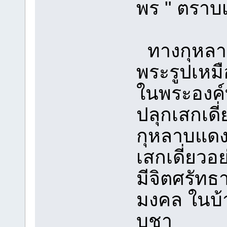
พร " ตราบเท
ทางกุหลาบ
พระรูปเหมือ
ในพระองค์ท
ปลุกเสกเดี่
กุหลาบแดง 
เสกเดี่ยวอย่
มีจิตศรัทธา
มงคล ในบ้า
บูชา