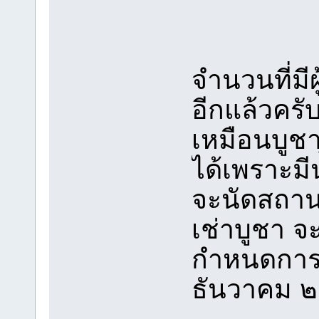
เจ้า??
จำนวนที่มีผู
อีกแล้วครับ
เหมือนบูช
ได้เพราะมี
จะนัดสถานท
เช่าบูชา จ
กำหนดการณ์
ธันวาคม ๒