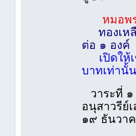
หมอพร ห
ทองเหลือง
ต่อ ๑ องค์
เปิดให้
บาทเท่านั้
วาระที่ ๑
อนุสาวรีย์
๑๙ ธันวาค