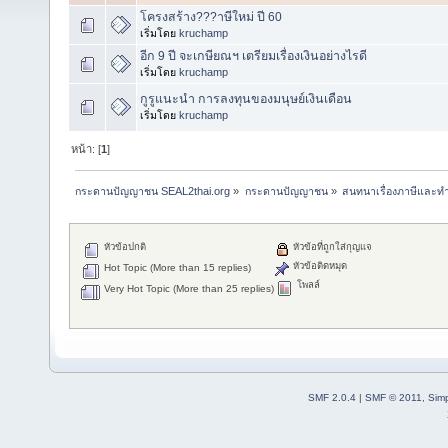
โครงสร้าง???าษีใหม่ ปี 60
เริ่มโดย
kruchamp
อีก 9 ปี จะเกษียณฯ เตรียมเรื่องเงินอย่างไรดี
เริ่มโดย
kruchamp
กูรูแนะนำ การลงทุนของมนุษย์เงินเดือน
เริ่มโดย
kruchamp
หน้า: [
1
]
กระดานปัญญาชน SEAL2thai.org
»
กระดานปัญญาชน
»
สนทนาเรื่องภาษีและทำ
หัวข้อปกติ
หัวข้อที่ถูกใส่กุญแจ
หัวข้อติดหมุด
Hot Topic (More than 15 replies)
โพลล์
Very Hot Topic (More than 25 replies)
SMF 2.0.4
|
SMF © 2011
,
Sim