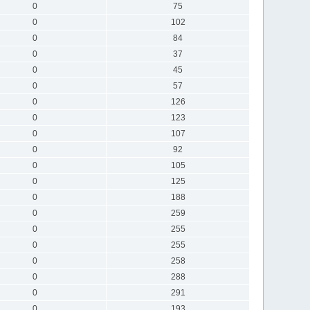
0
75
0
102
0
84
0
37
0
45
0
57
0
126
0
123
0
107
0
92
0
105
0
125
0
188
0
259
0
255
0
255
0
258
0
288
0
291
0
193