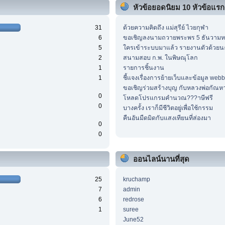
หัวข้อยอดนิยม 10 หัวข้อแรก (
31
ด้วยความคิดถึง แม่สุรีย์ ไวยกุฬา
6
ขอเชิญลงนามถวายพระพร 5 ธันวาม
5
ใครเข้าระบบมาแล้ว รายงานตัวด้วยน
2
สนามสอบ ก.พ. ในพิษณุโลก
1
รายการชิ้นงาน
1
ชี้แจงเรื่องการย้ายเว็บและข้อมูล web
ขอเชิญร่วมสร้างบุญ กับหลวงพ่อกัณห
0
โหลดโปรแกรมคำนวณ???าษีฟรี
0
บางครั้ง เราก็มีชีวิตอยู่เพื่อใช้กรรม
คืนอันมืดมิดกับแสงเทียนที่ส่องมา
0
0
ออนไลน์นานที่สุด
25
kruchamp
7
admin
6
redrose
1
suree
June52