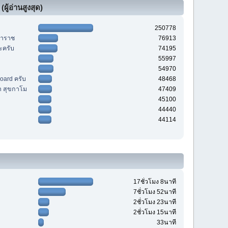
ผู้อ่านสูงสุด)
250778
หาราช
76913
ะครับ
74195
55997
54970
board ครับ
48468
า สุขกาโม
47409
45100
44440
44114
17ชั่วโมง 8นาที
7ชั่วโมง 52นาที
2ชั่วโมง 23นาที
2ชั่วโมง 15นาที
33นาที