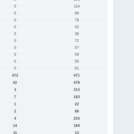
0
114
0
68
0
78
0
52
0
36
0
72
0
57
0
59
0
56
0
61
472
471
42
478
3
313
7
183
1
22
2
88
4
253
14
184
11
13