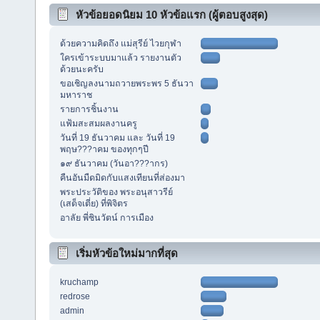
หัวข้อยอดนิยม 10 หัวข้อแรก (ผู้ตอบสูงสุด)
ด้วยความคิดถึง แม่สุรีย์ ไวยกุฬา
ใครเข้าระบบมาแล้ว รายงานตัว
ด้วยนะครับ
ขอเชิญลงนามถวายพระพร 5 ธันวา
มหาราช
รายการชิ้นงาน
แฟ้มสะสมผลงานครู
วันที่ 19 ธันวาคม และ วันที่ 19
พฤษ???าคม ของทุกๆปี
๑๙ ธันวาคม (วันอา???ากร)
คืนอันมืดมิดกับแสงเทียนที่ส่องมา
พระประวัติของ พระอนุสาวรีย์
(เสด็จเตี่ย) ที่พิจิตร
อาลัย พี่ชินวัตน์ การเมือง
เริ่มหัวข้อใหม่มากที่สุด
kruchamp
redrose
admin