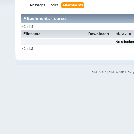
Messages
Topics
Attachments
Attachments - suree
หน้า: [
1
]
Filename
Downloads
ข้อความ
No attachm
หน้า: [
1
]
SMF 2.0.4
|
SMF © 2011
,
Sim