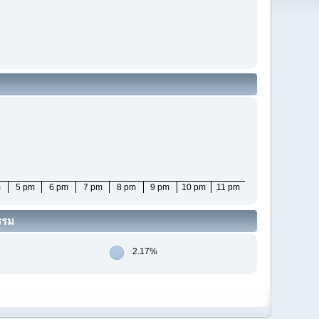
m
5 pm
6 pm
7 pm
8 pm
9 pm
10 pm
11 pm
รรม
2.17%