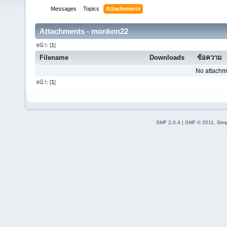
Messages
Topics
Attachments
Attachments - monkon22
หน้า: [
1
]
Filename
Downloads
ข้อความ
No attachm
หน้า: [
1
]
SMF 2.0.4
|
SMF © 2011
,
Sim