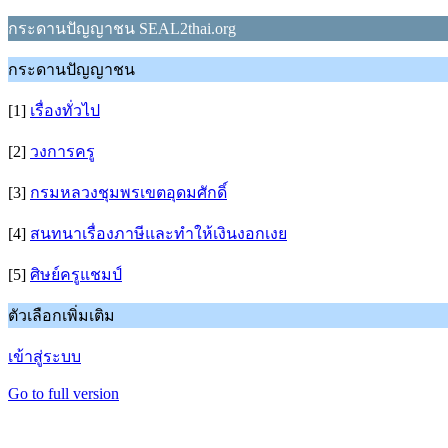
กระดานปัญญาชน SEAL2thai.org
กระดานปัญญาชน
[1]
เรื่องทั่วไป
[2]
วงการครู
[3]
กรมหลวงชุมพรเขตอุดมศักดิ์
[4]
สนทนาเรื่องภาษีและทำให้เงินงอกเงย
[5]
ศิษย์ครูแชมป์
ตัวเลือกเพิ่มเติม
เข้าสู่ระบบ
Go to full version